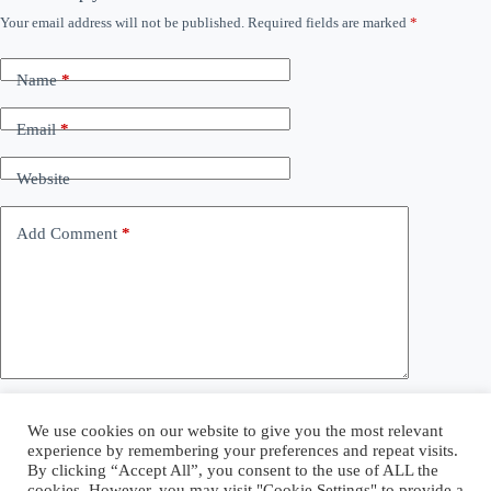
Your email address will not be published.
Required fields are marked
*
Name
*
Email
*
Website
Add Comment
*
Save my name, email and website in this browser for the
We use cookies on our website to give you the most relevant
next time I comment.
experience by remembering your preferences and repeat visits.
By clicking “Accept All”, you consent to the use of ALL the
cookies. However, you may visit "Cookie Settings" to provide a