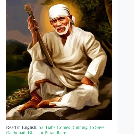
Read in English:
Sai Baba Comes Running To Save
Raghunath Bhaskar Purandhare