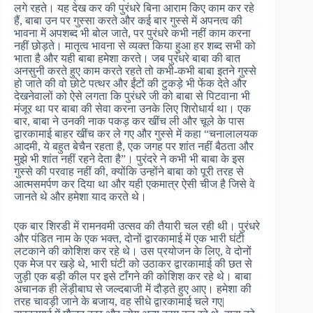
लगे रहते। यह देख कर की पुरंधरे बिना आराम किए काम कर रहे
हैं, बाबा उन पर गुस्सा करते और कई बार गुस्से में अपनत्व की
भावना में अपशब्द भी बोल जाते, पर पुरंधरे कभी नहीं काम करना
नहीं छोड़ते। मातृत्व भावना से व्यक्त किया हुआ हर शब्द सभी को
भाता है और यही बाबा हमेशा करते। जब पुरंधरे बाबा की बात
अनसुनी करते हुए काम करते रहते तो कभी-कभी बाबा इतने गुस्से
हो जाते की वो छोटे पत्थर और ईंटों की टुकड़े भी फेंक देते और
देखनेवालों को ऐसे लगता कि पुरंधरे जी को बाबा से पिटवाना भी
मंजूर था पर बाबा की सेवा करना उनके लिए शिरोधार्य था। एक
बार, बाबा ने उनकी नाक पकड़ कर खींच ली और चूले के पास
द्वारकामाई बाहर खींच कर ले गए और गुस्से में कहा “चनालालयक
आदमी, ये बहुत बेचैन रहता है, एक जगह पर शांत नहीं बैठता और
मुझे भी शांत नहीं रहने देता है”। पुरंदरे ने कभी भी बाबा के इस
गुस्से की परवाह नहीं की, क्योंकि उन्होंने बाबा को पूरी तरह से
आत्मसमर्पण कर दिया था और यही एकमात्र ऐसी चीज है जिसे वे
जानते थे और हमेशा याद करते थे।
एक बार शिरडी में रामनवमी उत्सव की तैयारी चल रही थी। पुरंधरे
और पंडित नाम के एक भक्त, दोनों द्वारकामाई में एक भारी घंटी
लटकाने की कोशिश कर रहे थे। उस प्रयोजन के लिए, वे दोनों
एक मेज पर खड़े थे, भारी घंटी को उठाकर द्वारकामाई की छत से
जुड़ी एक बड़ी कील पर इसे टाँगने की कोशिश कर रहे थे। बाबा
अचानक ही लेंड़ीबाघ से जल्दबाजी में दौड़ते हुए आए। हमेशा की
तरह चावड़ी जाने के बजाय, वह सीधे द्वारकामाई चले गए|