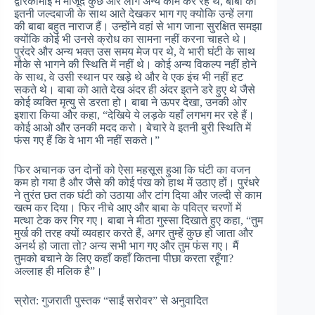
द्वारकामाई में मौजूद कुछ और लोग अन्य काम कर रहे थे, बाबा को
इतनी जल्दबाजी के साथ आते देखकर भाग गए क्योकि उन्हें लगा
की बाबा बहुत नाराज हैं। उन्होंने वहां से भाग जाना सुरक्षित समझा
क्योंकि कोई भी उनसे क्रोध का सामना नहीं करना चाहते थे।
पुरंदरे और अन्य भक्त उस समय मेज पर थे, वे भारी घंटी के साथ
मौके से भागने की स्थिति में नहीं थे। कोई अन्य विकल्प नहीं होने
के साथ, वे उसी स्थान पर खड़े थे और वे एक इंच भी नहीं हट
सकते थे। बाबा को आते देख अंदर ही अंदर इतने डरे हुए थे जैसे
कोई व्यक्ति मृत्यु से डरता हो। बाबा ने ऊपर देखा, उनकी ओर
इशारा किया और कहा, “देखिये ये लड़के यहाँ लगभग मर रहे हैं।
कोई आओ और उनकी मदद करो। बेचारे वे इतनी बुरी स्थिति में
फंस गए हैं कि वे भाग भी नहीं सकते।”
फिर अचानक उन दोनों को ऐसा महसूस हुआ कि घंटी का वजन
कम हो गया है और जैसे की कोई पंख को हाथ में उठाए हों। पुरंधरे
ने तुरंत छत तक घंटी को उठाया और टांग दिया और जल्दी से काम
खत्म कर दिया। फिर नीचे आए और बाबा के पवित्र चरणों में
मत्था टेक कर गिर गए। बाबा ने मीठा गुस्सा दिखाते हुए कहा, “तुम
मुर्ख की तरह क्यों व्यवहार करते हैं, अगर तुम्हें कुछ हो जाता और
अनर्थ हो जाता तो? अन्य सभी भाग गए और तुम फंस गए। मैं
तुमको बचाने के लिए कहाँ कहाँ कितना पीछा करता रहूँगा?
अल्लाह ही मलिक है”।
स्रोत: गुजराती पुस्तक “साईं सरोवर” से अनुवादित