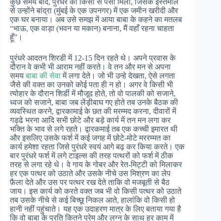
कुछ समय बाद, पुरंधरे को किसी से पैसा मिला, जिसके इस्तेमाल
से उन्होंने बांद्रा (मुंबई के एक उपनगर) में एक जमीन खरीदी और
एक घर बनाया। अब उसे समझ में आया बाबा के कहने का मतलब
“भाऊ, एक वाड़ा (भवन या मकान) बनाना, मैं वहाँ रहना चाहता
हूँ”।
पुरंधरे आदतन शिरडी में 12-15 दिन रहते थे। अपने प्रवास के
दौरान वे कभी भी आराम नहीं करते। वे तन और मन से अपना
समय
बाबा की सेवा
में लगा देते। जो भी उन्हे देखता, ऐसे लगता
जैसे की वक्त का उनको कोई पता ही न हो। अगर वे किसी भी
त्योहार के दौरान शिर्डी में मौजूद होते, तो वो पालकी को सजाने,
ध्वज को सजाने, बाबा जब लेंड़ीबाघ गए होते तब उनके बैठक की
व्यवस्थित करने, द्वारकामाई के छत की मरम्मद करना, दीवारों में
गड्ढे भरना आदि सभी छोटे और बड़े कार्य में तन मन लगा कर
भक्ति के भाव से लगे रहते। द्वारकमाई तब एक कच्ची इमारत थी
और इसलिए उसके फर्श में कई जगह में छोटे-मोटे मररम्मत का
कार्य हमेशा रहता जिसे पुरंधरे स्वयं आगे बढ़ कर किया करते। एक
बार पुरंधरे फर्श में लगे टाइल्स की तरह पत्थरों को फर्श में ठीक
तरह से लगा रहे थे। वे गाय के गोबर और रेत-मिट्टी को मिलाकर
हर एक पत्थर को उठाते और उसके नीचे उस मिश्रण का लेप
फ़ैला देते और उस पर पत्थर रख देते ताकि वो मजबूती से बैठ
जाय। इस कार्य को करते वक्त जब भी वो किसी पत्थर को उठाते
तब उसके नीचे से कई बिच्छू निकल आते, हालांकि वो किसी हो
हानी नहीं पहुंचाते। यह एक उदाहरण मात्र के लिए बताया गया है
कि वो बाबा के प्रति कितने प्रेम और लग्न के साथ हर काम में