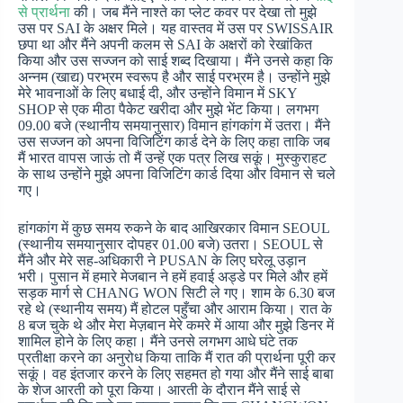
से प्रार्थना
की। जब मैंने नाश्ते का प्लेट कवर पर देखा तो मुझे
उस पर SAI के अक्षर मिले। यह वास्तव में उस पर SWISSAIR
छपा था और मैंने अपनी कलम से SAI के अक्षरों को रेखांकित
किया और उस सज्जन को साई शब्द दिखाया। मैंने उनसे कहा कि
अन्नम (खाद्य) परभ्रम स्वरूप है और साई परभ्रम है। उन्होंने मुझे
मेरे भावनाओं के लिए बधाई दी, और उन्होंने विमान में SKY
SHOP से एक मीठा पैकेट खरीदा और मुझे भेंट किया। लगभग
09.00 बजे (स्थानीय समयानुसार) विमान हांगकांग में उतरा। मैंने
उस सज्जन को अपना विजिटिंग कार्ड देने के लिए कहा ताकि जब
मैं भारत वापस जाऊं तो मैं उन्हें एक पत्र लिख सकूं। मुस्कुराहट
के साथ उन्होंने मुझे अपना विजिटिंग कार्ड दिया और विमान से चले
गए।
हांगकांग में कुछ समय रुकने के बाद आखिरकार विमान SEOUL
(स्थानीय समयानुसार दोपहर 01.00 बजे) उतरा। SEOUL से
मैंने और मेरे सह-अधिकारी ने PUSAN के लिए घरेलू उड़ान
भरी। पुसान में हमारे मेजबान ने हमें हवाई अड्डे पर मिले और हमें
सड़क मार्ग से CHANG WON सिटी ले गए। शाम के 6.30 बज
रहे थे (स्थानीय समय) मैं होटल पहुँचा और आराम किया। रात के
8 बज चुके थे और मेरा मेज़बान मेरे कमरे में आया और मुझे डिनर में
शामिल होने के लिए कहा। मैंने उनसे लगभग आधे घंटे तक
प्रतीक्षा करने का अनुरोध किया ताकि मैं रात की प्रार्थना पूरी कर
सकूं। वह इंतजार करने के लिए सहमत हो गया और मैंने साई बाबा
के शेज आरती को पूरा किया। आरती के दौरान मैंने साई से