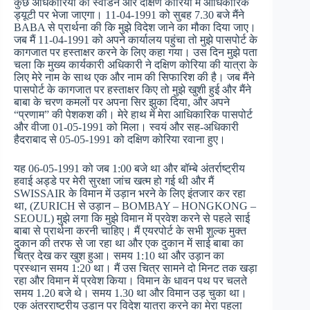
कुछ अधिकारियों को स्वीडन और दक्षिण कोरिया में आधिकारिक
ड्यूटी पर भेजा जाएगा। 11-04-1991 को सुबह 7.30 बजे मैंने
BABA से प्रार्थना की कि मुझे विदेश जाने का मौका दिया जाए।
जब मैं 11-04-1991 को अपने कार्यालय पहुंचा तो मुझे पासपोर्ट के
कागजात पर हस्ताक्षर करने के लिए कहा गया। उस दिन मुझे पता
चला कि मुख्य कार्यकारी अधिकारी ने दक्षिण कोरिया की यात्रा के
लिए मेरे नाम के साथ एक और नाम की सिफारिश की है। जब मैंने
पासपोर्ट के कागजात पर हस्ताक्षर किए तो मुझे खुशी हुई और मैंने
बाबा के चरण कमलों पर अपना सिर झुका दिया, और अपने
“प्रणाम” की पेशकश की। मेरे हाथ में मेरा आधिकारिक पासपोर्ट
और वीजा 01-05-1991 को मिला। स्वयं और सह-अधिकारी
हैदराबाद से 05-05-1991 को दक्षिण कोरिया रवाना हुए।
यह 06-05-1991 को जब 1:00 बजे था और बॉम्बे अंतर्राष्ट्रीय
हवाई अड्डे पर मेरी सुरक्षा जांच खत्म हो गई थी और मैं
SWISSAIR के विमान में उड़ान भरने के लिए इंतजार कर रहा
था, (ZURICH से उड़ान – BOMBAY – HONGKONG –
SEOUL) मुझे लगा कि मुझे विमान में प्रवेश करने से पहले साई
बाबा से प्रार्थना करनी चाहिए। मैं एयरपोर्ट के सभी शुल्क मुक्त
दुकान की तरफ से जा रहा था और एक दुकान में साई बाबा का
चित्र देख कर खुश हुआ। समय 1:10 था और उड़ान का
प्रस्थान समय 1:20 था। मैं उस चित्र सामने दो मिनट तक खड़ा
रहा और विमान में प्रवेश किया। विमान के धावन पथ पर चलते
समय 1.20 बजे थे। समय 1.30 था और विमान उड़ चुका था।
एक अंतरराष्ट्रीय उड़ान पर विदेश यात्रा करने का मेरा पहला