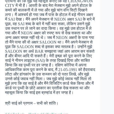
प्रार्थना की कि मुझे यह महसूस कराए कि वह CHANGWON
CITY में भी है। आरती के बाद मेरा मेजबान मुझे अपने होटल के
कमरे की बालकनी में ले गया और मुझे चांग वॉन सिटी दिखाने
लगा। मैं आश्चर्य हो गया जब मैं पास के होटल में बड़े नीयन अक्षर
में SAI देखा। मैंने अपने मेजबान से NEON अक्षर SAI के बारे में
पूछा, वह SAI शब्द के बारे में नहीं बता सका, लेकिन उसने मुझे
उस स्थान पर ले जाने का वादा किया। वह मुझे उस होटल में ले
गया और मैं NEON अक्षर को स्पष्ट रूप से देख सकता था और
अन्य अक्षर चमक नहीं रहे थे। जब मैं NEON अक्षरों के पास गया
तो मैंने पाया की वो अक्षर SALOON था। मैंने अपने मेजबान से
पूछा कि SALOON शब्द से इसका क्या मतलब है। उन्होंने मुझे
SALOON का अर्थ BAR समझाया जहां आप आराम कर सकते
हैं और बीयर आदि पी सकते हैं। मेरी इच्छा को पूरा करने के लिए
साई ने नीयन लाइट्स (SAI) के तरह दिखाई दिया और साबित
किया कि वह पृथ्वी पर हर जगह है। दक्षिण कोरिया में अपना
आधिकारिक काम पूरा करने के बाद, मैं 21-05-1991 को हैदराबाद
लौटा और हांगकांग के उस सज्जन को दो पत्र लिखे, और मुझे
उनसे कोई जवाब नहीं मिला। जब मुझे कोई जवाब नहीं मिला तो
मुझे लगा कि वह साई है और मैंने विजिटिंग कार्ड चेक किया और मैं
कार्ड पर पृथ्वी के छोटे आकार का प्रतीक देख सकता था और
महसूस किया कि साई इस ब्रम्हांड में हर जगह है।
श्री साई को प्रणाम – सभी को शांति।
–