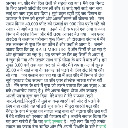
अनुभव था, और मेरा दिल तेजी से धड़क रहा था। मैंने दस मिनट
के लिए अपनी आँखें बंद कर लीं और ॐ साई-श्री साई-जय-जय-
साई का जाप शुरू कर दिया। मुझे बहुत खुशी हुई जब विमान के
पायलट ने बेल्ट को हटाने और आराम करने की घोषणा की। उस
समय विमान 40,000 फीट की ऊंचाई पर 900 मील प्रति घंटे की
रफ्तार से आगे बढ़ रहा था। उड़ने से ठीक पहले एक लंबा सज्जन
विमान में प्रवेश किया और मेरी तरफ आकार बैठ गया। जब एयर
होस्टेस ने जलपान परोसना शुरू किया, तो दोस्ताना अंदाज में मैंने
उस सज्जन से पूछा कि वह कौन है और कहाँ से आया है। उसने
जवाब दिया कि वह RAJ.I.MIRPURI है और शिर्डी से आ रहा है
और हांगकांग जा रहा है। यह जानने पर कि वह शिर्डी से आया है,
मैं खुश हो गया और उसके साथ साई लीला के बारे में बात की। हम
सुबह 3.00 बजे तक बात कर रहे थे और मैंने अपना अलार्म सुबह
05.00 बजे साई बाबा के काकड़ को पढ़ने के लिए सेट किया और
सो गया। जब अलार्म बज रहा था तो मैं उठा और मैं विमान से तेज
सूर्य प्रकाश देख सकता था और एयर होस्टेस नाश्ता परोस रही
थी। मैंने समय के बारे में पूछा जो उसने बताया कि अब सुबह 8.00
बजे (स्थानीय समय) है। मैंने अपना चेहरा धोया और काकड़
आरती पढ़ना शुरू कर दिया, मेरे बगल में बैठे सज्जन (श्री
आर.जे.आई.मिरपुरी) ने मुझे काकड़ आरती को ज़ोर से पढ़ने के
लिए कहा ताकि वह भी इसे सुन सके। मैं पूरा आरती पढ़ा और
नैवेद्य के रूप में सुबह का नाश्ता साई बाबा को चढ़ाया और उस पदों
में बैठे व्यक्ति को प्रसाद की पेशकश की। उन्होंने सवाल किया कि
यह क्या गारंटी है कि यह
साई प्रसाद
है। मुझे लगा कि मुझे उनके
सवाल का जवाब देना चाहिए और मैंने अपनी स्थिति के बारे में
साई