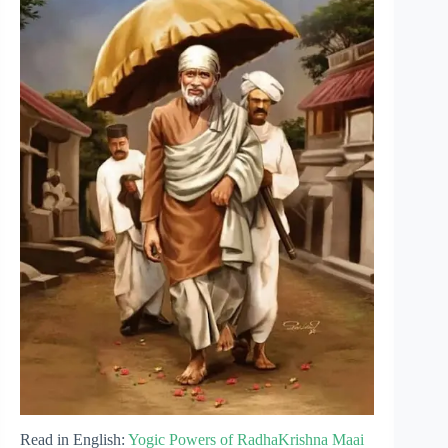
Read in English:
Yogic Powers of RadhaKrishna Maai