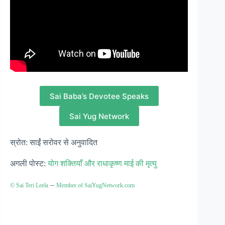
Sai Baba’s Devotee Speaks
Sai Yug Network
स्रोत: साईं सरोवर से अनुवादित
अगली पोस्ट:
योग शक्तियाँ और राधाकृष्ण माई की मृत्यु
–
© Sai Teri Leela
Member of SaiYugNetwork.com