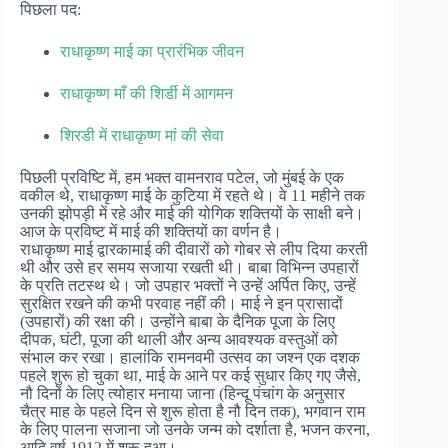
पिछला पद:
राधाकृष्ण माई का प्रारंभिक जीवन
राधाकृष्ण माँ की शिर्डी में आगमन
शिरडी में राधाकृष्ण मां की सेवा
पिछली प्रविष्टि में, हम भक्त वामनराव पटेल, जो मुंबई के एक
वकील थे, राधाकृष्ण माई के कुटिया में रहते थे। वे 11 महीने तक
उनकी झोपड़ी में रहे और माई की योगिक शक्तियों के साक्षी बने।
आज के प्रविष्ट में माई की शक्तियों का वर्णन है।
राधाकृष्ण माई द्वारकामाई की दीवारों को गोबर से लीप दिया करती
थी और उसे हर समय सजाया रखती थी। बाबा विभिन्न उपहारों
के प्रति तटस्थ थे। जो उपहार भक्तों ने उन्हें अर्पित किए, उन्हें
सुरक्षित रखने की कभी परवाह नहीं की। माई ने इन प्रासादों
(उपहारों) की रक्षा की। उन्होंने बाबा के दैनिक पूजा के लिए
दीपक, घंटी, पूजा की थाली और अन्य आवश्यक वस्तुओं को
संभाल कर रखा। हालांकि रामनवमी उत्सव का जश्न एक दशक
पहले शुरू हो चुका था, माई के आने पर कई सुधार किए गए जैसे,
नौ दिनों के लिए त्योहार मनाया जाना (हिन्दू पंचांग के अनुसार
चैत्र माह के पहले दिन से शुरू होता है नौ दिन तक), भगवान राम
के लिए पालना सजाना जो उनके जन्म को दर्शाता है, भजन करना,
आदि वर्ष 1912 में शुरू हुआ।