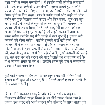
हुआ पानी से स्नान कराऊँगी। मैं आपके बालों को तेल लगाऊंगी
और उन्हें कंघी करूँगी, ध्यान देना”। इतना कहते हुए, उन्होंने
जल्दी से उबलने के लिए पानी रखा, उसमें अरीठा मिलाया और उसे
तैयार होने के लिए कहा। माई ने उनके बालों और चेहरे को धोया,
शरीर पर कुछ गिलास पानी डाला और फिर कहा, “तुम अब खुद
नहाते रहो , मैं जल्दी से तुम्हारी कफनी धो दूंगा “। वामनराव ने
जल्दबाजी में जवाब दिया, “नहीं नहीं माई मेरी काफनी को मत
धोना, मेरे पास कोई दूसरा नहीं है, और इसे सूखने में शाम तक
समय लगेगा क्योंकि यह मोटे कपड़े से बना हुआ है। कृपया मेरी
कफनी को धोना नहीं”। माई ने उसकी बात नहीं मानी और
जल्दबाजी में कफनी धोने चली गई और वामनराव के नहर कर
लौटने से पहले सूखी कफनी लेकर लौट आई । विस्मय की बात
थी, कफ़नी सूखा था!!! मोटे कपड़े से बनी, सूखी कफ़नी को पकड़े
हुए, यह उस रात की घटना की याद दिलाई जब राधाकृष्ण माई के
हाथ जीवित अंगारे से भरे थे। उन्होंने अपने पूरे दिल में सम्मान के
साथ माई को नमन किया।
मुझे यहाँ रुकना चाहिए क्योंकि राधाकृष्ण माई की शक्तियों को
दर्शाने वाली कुछ और घटनाएं हैं । मैं उन्हें अगले हफ्ते की प्रविष्टि
में उल्लेख करूंगी।
विन्नी माँ ने राधाकृष्ण माई के जीवन के बारे में एक बहुत ही
दिलचस्प वीडियो साझा किया है, जो नीचे साझा किया गया है।
कृपया इस पोस्ट को अपने दोस्तों और परिवार के साथ साझा करें