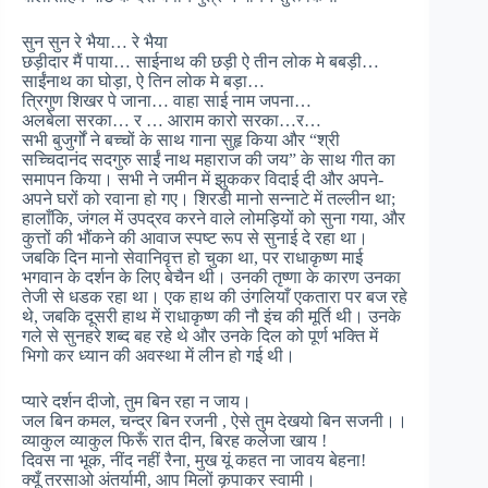
सुन सुन रे भैया… रे भैया
छड़ीदार मैं पाया… साईनाथ की छड़ी ऐ तीन लोक मे बबड़ी…
साईंनाथ का घोड़ा, ऐ तिन लोक मे बड़ा…
त्रिगुण शिखर पे जाना… वाहा साई नाम जपना…
अलबेला सरका… र … आराम कारो सरका…र…
सभी बुजुर्गों ने बच्चों के साथ गाना सुहृ किया और “श्री
सच्चिदानंद सदगुरु साईं नाथ महाराज की जय” के साथ गीत का
समापन किया। सभी ने जमीन में झुककर विदाई दी और अपने-
अपने घरों को रवाना हो गए। शिरडी मानो सन्नाटे में तल्लीन था;
हालाँकि, जंगल में उपद्रव करने वाले लोमड़ियों को सुना गया, और
कुत्तों की भौंकने की आवाज स्पष्ट रूप से सुनाई दे रहा था।
जबकि दिन मानो सेवानिवृत्त हो चुका था, पर राधाकृष्ण माई
भगवान के दर्शन के लिए बेचैन थी। उनकी तृष्णा के कारण उनका
तेजी से धडक रहा था। एक हाथ की उंगलियाँ एकतारा पर बज रहे
थे, जबकि दूसरी हाथ में राधाकृष्ण की नौ इंच की मूर्ति थी। उनके
गले से सुनहरे शब्द बह रहे थे और उनके दिल को पूर्ण भक्ति में
भिगो कर ध्यान की अवस्था में लीन हो गई थी।
प्यारे दर्शन दीजो, तुम बिन रहा न जाय।
जल बिन कमल, चन्द्र बिन रजनी , ऐसे तुम देखयो बिन सजनी।।
व्याकुल व्याकुल फिरूँ रात दीन, बिरह कलेजा खाय !
दिवस ना भूक, नींद नहीं रैना, मुख यूं कहत ना जावय बेहना!
क्यूँ तरसाओ अंतर्यामी, आप मिलों कृपाकर स्वामी।