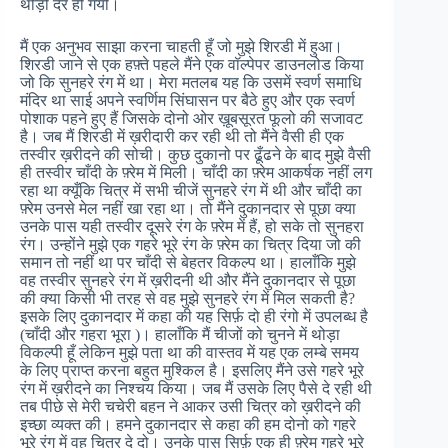
थोड़ी देर हो गयी।
मैं एक अनुभव साझा करना चाहती हूँ जो मुझे शिरडी में हुआ।
शिरडी जाने से एक हफ़्ते पहले मैंने एक वॉल्पेपर डाउनलोड किया
जो कि सुनहरे रंग में था। मेरा मतलब यह कि उसमें स्वर्ण समाधि
मंदिर था साई अपने स्वर्णिम सिंघासन पर बैठे हुए और एक स्वर्ण
पोशाक पहने हुए हैं जिसके दोनो ओर ख़ूबसूरत फूलो की सजावट
है। जब मैं शिरडी में ख़रीदारी कर रही थी तो मैंने वैसी ही एक
तस्वीर ख़रीदने की सोची। कुछ दुकानो पर ढूँढने के बाद मुझे वैसी
ही तस्वीर चाँदी के फ़्रेम में मिली। चाँदी का फ़्रेम आकर्षक नहीं लग
रहा था क्यूँकि चित्र में सभी चीजें सुनहरे रंग में थी और चाँदी का
फ़्रेम उनसे मेल नहीं खा रहा था। तो मैंने दुकानदार से पूछा क्या
उनके पास यही तस्वीर दूसरे रंग के फ़्रेम में हैं, हो सके तो सुनहरा
रंग। उन्होंने मुझे एक गहरे भूरे रंग के फ़्रेम का चित्र दिया जो की
समान तो नहीं था पर चाँदी से बेहतर विकल्प था। हालाँकि मुझे
वह तस्वीर सुनहरे रंग में ख़रीदनी थी और मैंने दुकानदार से पूछा
की क्या किसी भी तरह से वह मुझे सुनहरे रंग में मिल सकती है?
इसके लिए दुकानदार में कहा की यह सिर्फ़ दो ही रंगो में उपलब्ध है
(चाँदी और गहरा भूरा )। हालाँकि मैं चीजों को चुनने में थोड़ा
विकल्पी हूँ लेकिन मुझे पता था की वास्तव में यह एक लम्बे समय
के लिए प्राप्त करना बहुत मुश्किल है। इसलिए मैंने उसे गहरे भूरे
रंग में ख़रीदने का निश्चय किया। जब मैं उसके लिए पैसे दे रही थी
तब पीछे से मेरी चचेरी बहन ने आकर उसी चित्र को ख़रीदने की
इच्छा व्यक्त की। हमने दुकानदार से कहा की हम दोनो को गहरे
भूरे रंग में वह चित्र दे दो। उनके पास सिर्फ़ एक ही फ़्रेम गहरे भूरे