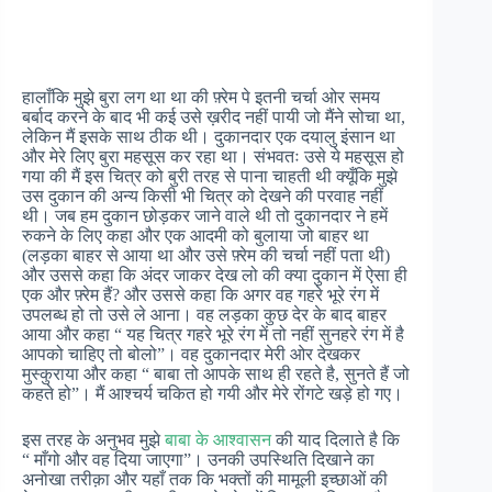
हालाँकि मुझे बुरा लग था था की फ़्रेम पे इतनी चर्चा ओर समय
बर्बाद करने के बाद भी कई उसे ख़रीद नहीं पायी जो मैंने सोचा था,
लेकिन मैं इसके साथ ठीक थी। दुकानदार एक दयालु इंसान था
और मेरे लिए बुरा महसूस कर रहा था। संभवतः उसे ये महसूस हो
गया की मैं इस चित्र को बुरी तरह से पाना चाहती थी क्यूँकि मुझे
उस दुकान की अन्य किसी भी चित्र को देखने की परवाह नहीं
थी। जब हम दुकान छोड़कर जाने वाले थी तो दुकानदार ने हमें
रुकने के लिए कहा और एक आदमी को बुलाया जो बाहर था
(लड़का बाहर से आया था और उसे फ़्रेम की चर्चा नहीं पता थी)
और उससे कहा कि अंदर जाकर देख लो की क्या दुकान में ऐसा ही
एक और फ़्रेम हैं? और उससे कहा कि अगर वह गहरे भूरे रंग में
उपलब्ध हो तो उसे ले आना। वह लड़का कुछ देर के बाद बाहर
आया और कहा “ यह चित्र गहरे भूरे रंग में तो नहीं सुनहरे रंग में है
आपको चाहिए तो बोलो”। वह दुकानदार मेरी ओर देखकर
मुस्कुराया और कहा “ बाबा तो आपके साथ ही रहते है, सुनते हैं जो
कहते हो”। मैं आश्चर्य चकित हो गयी और मेरे रोंगटे खड़े हो गए।
इस तरह के अनुभव मुझे
बाबा के आश्वासन
की याद दिलाते है कि
“ माँगो और वह दिया जाएगा”। उनकी उपस्थिति दिखाने का
अनोखा तरीक़ा और यहाँ तक कि भक्तों की मामूली इच्छाओं की