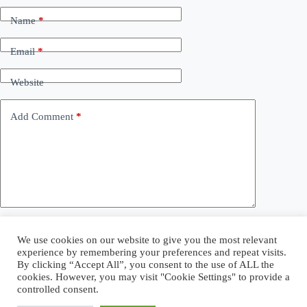
Name
*
Email
*
Website
Add Comment
*
Save my name, email and website in this browser for the
We use cookies on our website to give you the most relevant
next time I comment.
experience by remembering your preferences and repeat visits.
By clicking “Accept All”, you consent to the use of ALL the
cookies. However, you may visit "Cookie Settings" to provide a
Post Comment
controlled consent.