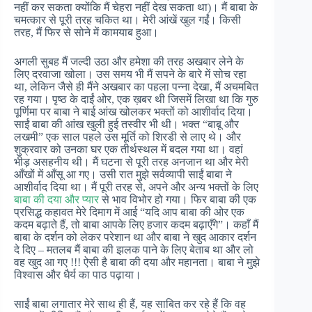
नहीं कर सकता क्योंकि मैं चेहरा नहीं देख सकता था)। मैं बाबा के
चमत्कार से पूरी तरह चकित था। मेरी आंखें खुल गईं। किसी
तरह, मैं फिर से सोने में कामयाब हुआ।
अगली सुबह मैं जल्दी उठा और हमेशा की तरह अखबार लेने के
लिए दरवाजा खोला। उस समय भी मैं सपने के बारे में सोच रहा
था, लेकिन जैसे ही मैंने अखबार का पहला पन्ना देखा, मैं अचमबित
रह गया। पृष्ठ के दाईं ओर, एक ख़बर थी जिसमें लिखा था कि गुरु
पूर्णिमा पर बाबा ने बाई आंख खोलकर भक्तों को आशीर्वाद दिया।
साईं बाबा की आंख खुली हुई तस्वीर भी थी। भक्त “बाबू और
लखमी” एक साल पहले उस मूर्ति को शिरडी से लाए थे। और
शुक्रवार को उनका घर एक तीर्थस्थल में बदल गया था। वहां
भीड़ असहनीय थी। मैं घटना से पूरी तरह अनजान था और मेरी
आँखों में आँसू आ गए। उसी रात मुझे सर्वव्यापी साईं बाबा ने
आशीर्वाद दिया था। मैं पूरी तरह से, अपने और अन्य भक्तों के लिए
बाबा की दया और प्यार
से भाव विभोर हो गया। फिर बाबा की एक
प्रसिद्ध कहावत मेरे दिमाग में आई “यदि आप बाबा की ओर एक
कदम बढ़ाते हैं, तो बाबा आपके लिए हजार कदम बढ़ाएँगे”। कहाँ मैं
बाबा के दर्शन को लेकर परेशान था और बाबा ने खुद आकार दर्शन
दे दिए – मतलब मैं बाबा की झलक पाने के लिए बेताब था और लो
वह खुद आ गए !!! ऐसी है बाबा की दया और महानता। बाबा ने मुझे
विश्वास और धैर्य का पाठ पढ़ाया।
साईं बाबा लगातार मेरे साथ ही हैं, यह साबित कर रहे हैं कि वह