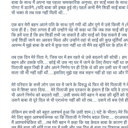
बाबा के साथ मैं अपना यह पहला चमत्कारिक अनुभव, हर साईं भक्त के साथ 
पोस्ट में डालेंगे..(यदि बाबा की इच्छा हुई तो) पहले कभी मैंने शिर्डी साईं बा
भी भक्त से तब तक नहीं मिली थी…
एक बार मेरी बहन अपने पति के साथ पुणे गयी थी और पुणे में उसे किसी ने (म
पास ही है। ऐसा लगता है की उन्होंने यह भी कहा था कि जब तक साईं की इच्
कि हमें पता है कि हम शिर्डी तभी जा सकते है और साईं को देख सकते है जब सा
उन्हें शिर्डी जाने का अवसर मिला और उन्होंने वहां से साईं की कुछ मूर्तियाँ
आरम्भ में मुझे बाबा के बारे में कुछ पता नहीं था तो मैंने वह मूर्ति घर के ह
तब एक दिन मेरे पिता ने, जिस घर में हम रहते थे उसे बदलने की सोची। हम 
बहन और उसके पति… कोई भी उस नए घर में जाने के लिए तैयार नहीं था क्
पिताजी बहुत जिद्दी है और अपने निर्णय पर ही टिके थे की हम उसी घर में जाये
माता जी भी नहीं रहीं थीं….इसलिए मुझे यह सब सहन नहीं हो रहा था और पि
मेरे परिवार के सभी लोग उस घर में जाने के विरुद्ध थे फिर भी मेरे पिताजी 
घर में शिफ्ट करा दिया… मेरे पिताजी इस प्रकार के इंसान हैं कि यदि वे ठान
भी अपने निर्णय को बदलते नहीं…उसी समय मेरी बहन ने बाबा की मूर्ति को
उसने बाबा से पूरे दिल से भी प्रार्थना नहीं की थी तब… उसने तो बस ऐसे 
लेकिन हम सभी को बहुत आश्चर्य हुआ कि उसी शाम (3 घंटे के भीतर) मेरे
मेरे लिए बहुत आश्चर्यजनक था कि पिताजी ने निर्णय बदल लिया… दरअसल उन
मैं आश्चर्यचकित थी…तब मेरी बहन ने कहा कि यह केवल बाबा के कारण ही संभ
तब मैंने बाबा की मूर्ति पूजा घर में रखी और उस दिन से बाबा पर विश्वास