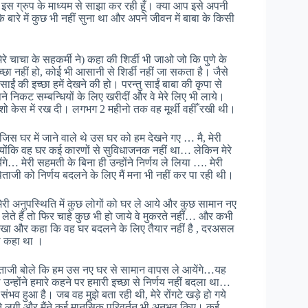
इस ग्रुप के माध्यम से साझा कर रही हूँ। क्या आप इसे अपनी
बा के बारे में कुछ भी नहीं सुना था और अपने जीवन में बाबा के किसी
ेरे चाचा के सहकर्मी ने) कहा की शिर्डी भी जाओ जो कि पुणे के
छा नहीं हो, कोई भी आसानी से शिर्डी नहीं जा सकता है। जैसे
ईं की इच्छा हमें देखने की हो। परन्तु साईं बाबा की कृपा से
 अपने निकट सम्बन्धियों के लिए खरीदीं और वे मेरे लिए भी लाये।
ॉल में शो केस में रख दी। लगभग 2 महीनो तक वह मूर्थी वहीँ रखी थी।
जिस घर में जाने वाले थे उस घर को हम देखने गए … मै, मेरी
योंकि वह घर कई कारणों से सुविधाजनक नहीं था… लेकिन मेरे
ंगे… मेरी सहमती के बिना ही उन्होंने निर्णय ले लिया …. मेरी
ताजी को निर्णय बदलने के लिए मैं मना भी नहीं कर पा रही थी।
ने मेरी अनुपस्थिति में कुछ लोगों को घर ले आये और कुछ सामान नए
 लेते हैं तो फिर चाहे कुछ भी हो जाये वे मुकरते नहीं… और कभी
 देखा और कहा कि वह घर बदलने के लिए तैयार नहीं है , दरअसल
ही कहा था ।
 पिताजी बोले कि हम उस नए घर से सामान वापस ले आयेंगे…यह
्होंने हमारे कहने पर हमारी इच्छा से निर्णय नहीं बदला था…
व हुआ है। जब वह मुझे बता रही थी, मेरे रोंगटे खड़े हो गये
 करने लगी और मैंने कई मानसिक परिवर्तन भी अनुभव किए। कई