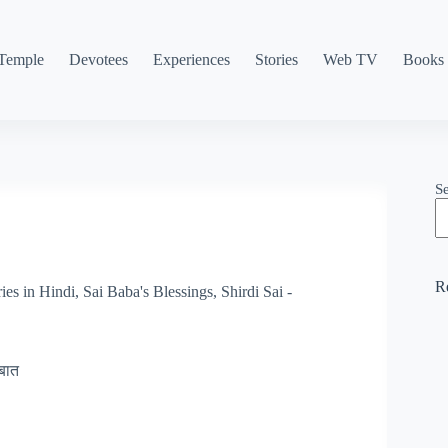
Temple
Devotees
Experiences
Stories
Web TV
Books
S
R
ies in Hindi
,
Sai Baba's Blessings
,
Shirdi Sai -
 बात