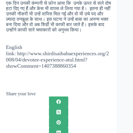
एक
दिन
उनकी
कंम्पनी
से
फ़ोन
आया
कि
उनके
ऊपर
से
सारे
दोष
हटा
दिए
गए
हैं
और
केस
भी
वापस
ले
लिया
गया
है
।
इतना
ही
नहीं
उनकी
नौकरी
भी
उन्हें
वापिस
मिल
गई
और
वो
भी
उचे
पद
और
ज़्यादा
तन्खुआ
के
साथ
।
इस
घटना
ने
उन्हें
बाबा
का
अनन्य
भक्त
बना
दिया
और
वो
अब
शिर्डी
भी
काफी
बार
जाते
हैं
।
इसके
बाद
उन्होंने
काफी
सारे
चमत्कारों
को
अनुभव
किया
।
English
link: http://www.shirdisaibabaexperiences.org/2
008/04/devotee-experience-atul.html?
showComment=1407388860354
Share your love