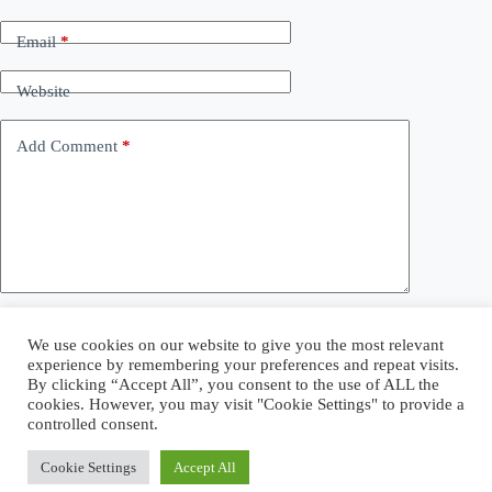
Email
*
Website
Add Comment
*
Save my name, email and website in this browser for the
We use cookies on our website to give you the most relevant
next time I comment.
experience by remembering your preferences and repeat visits.
By clicking “Accept All”, you consent to the use of ALL the
cookies. However, you may visit "Cookie Settings" to provide a
Post Comment
controlled consent.
Cookie Settings
Accept All