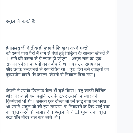
अतुल
जी कहते हैं:
हेमाडपंत
जी
ने
ठीक
ही
कहा
है
कि
बाबा
अपने
भक्तो
को
अपने
पास
पैरों
में
धागे
से
बंधी
हुई
चिड़िया
के
सामान
खींचते
हैं
।
आगे
की
घटना
से
ये
स्पष्ट
हो
जाएगा
।
अतुल
नाम
का
एक
सज्जन
फॉरमा
कंम्पनी
का
कर्मचारी
था
।
वह
उस
समय
बाबा
और
उनके
चमत्कारों
से
अपरिचित
था
।
एक
दिन
उसे
दवाइयों
का
दुरूपयोग
करने
के
कारण
कंपनी
से
निकाल
दिया
गया
।
कंपनी
ने
उसके
खिलाफ
केस
भी
दर्ज
किया
।
वह
काफी
चिंतित
और
निराश
हो
गया
क्यूंकि
उसके
ऊपर
उसकी
परिवार
की
ज़िम्मेदारी
भी
थी
।
उसका
एक
दोस्त
जो
की
साई
बाबा
का
भक्त
था
उसने
अतुल
जी
को
इस
समस्या
से
निकलने
के
लिए
साई
बाबा
का
व्रत
करने
की
सलाह
दी
।
अतुल
जी
ने
11
गुरुवार
का
व्रत
रखा
और
मंदिर
चल
कर
जाते
थे
।