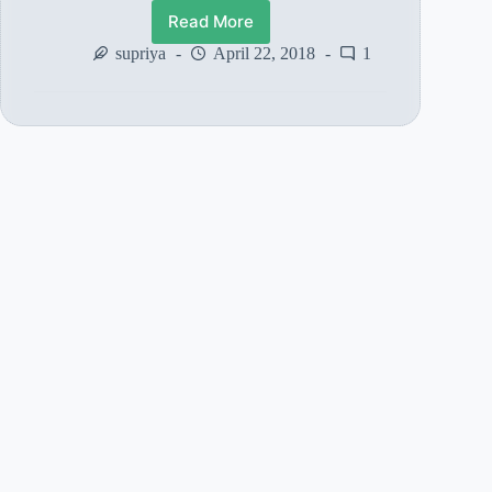
Read More
बाबा
की
supriya
April 22, 2018
1
कृपा
से
परीक्षा
में
पास