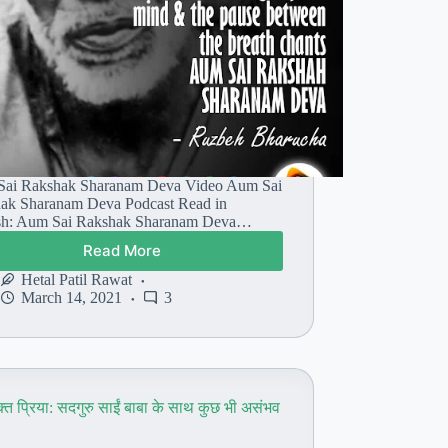
ai Rakshak Sharanam Deva Video Aum Sai
ak Sharanam Deva Podcast Read in
sh: Aum Sai Rakshak Sharanam Deva…
Read More
ओम्
साईं
Hetal Patil Rawat
रक्षक
March 14, 2021
3
शरणम्
देवा
–
शक्तिशाली
साईं
क्त प्रिया: सदगुरु साईं बाबा के साथ कुछ भी असंभव
बाबा
मंत्र