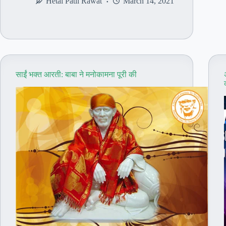
Hetal Patil Rawat
March 14, 2021
की
कृपा
और
चमत्कार
की
कहानियाँ:
भाग
साईं भक्त आरती: बाबा ने मनोकामना पूरी की
1