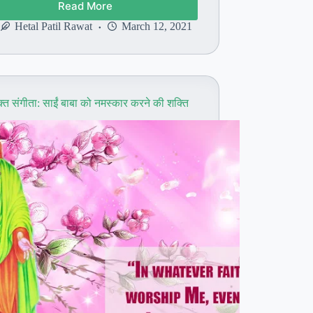
Read More
साईं
भक्त
Hetal Patil Rawat
March 12, 2021
प्रिया:
सदगुरु
साईं
बाबा
के
क्त संगीता: साईं बाबा को नमस्कार करने की शक्ति
साथ
कुछ
भी
असंभव
नहीं
है