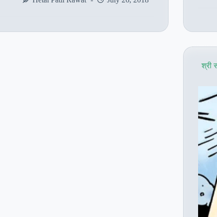
सबक
–
सार्वभौमिक
प्रार्थना
श्री 