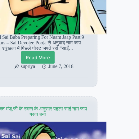
 Sai Baba Preparing For Naam Jaap Past 9
ars – Sai Devotee Pooja से अनुवाद नाम जाप
श्रृंखला में पिछले पोस्ट जपते रहो “साईं…
Read More
श्री
साईं
supriya
June 7, 2018
बाबा
9
साल
से
नाम
जाप
की
क्त मंजू जी के स्वप्न के अनुसार पहला साईं नाम जाप
तय्यारी
ग्रूप बना
कर
रहे
थे-
साईं