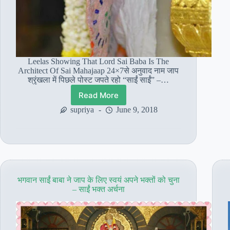
Leelas Showing That Lord Sai Baba Is The
Architect Of Sai Mahajaap 24×7से अनुवाद नाम जाप
श्रृंखला में पिछले पोस्ट जपते रहो “साईं साईं” –…
Read More
लीलाएं
जो
supriya
June 9, 2018
दर्शाती
है
कि
साईं
बाबा
स्वयं
24*7
भगवान साईं बाबा ने जाप के लिए स्वयं अपने भक्तों को चुना
साईं
– साईं भक्त अर्चना
महाजाप
के
शिल्पकार
है