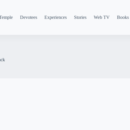
Temple
Devotees
Experiences
Stories
Web TV
Books
ack