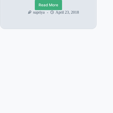
Read More
बाबा
का
supriya
April 23, 2018
चमत्कार
–
सहेली
ने
पाई
खोई
हुई
संतान